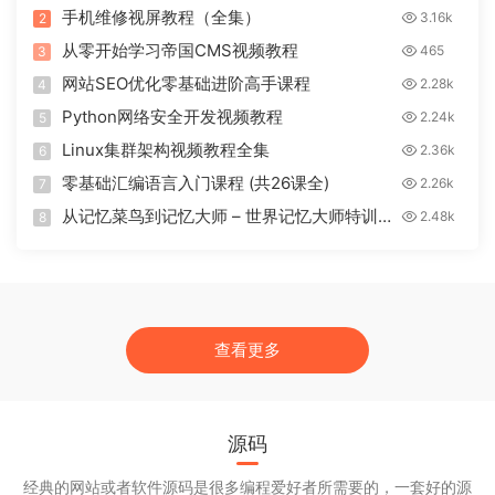
货币交易Java源码
手机维修视屏教程（全集）
3.16k
2
从零开始学习帝国CMS视频教程
465
3
网站SEO优化零基础进阶高手课程
2.28k
4
Python网络安全开发视频教程
2.24k
5
Linux集群架构视频教程全集
2.36k
6
零基础汇编语言入门课程 (共26课全)
2.26k
7
从记忆菜鸟到记忆大师 – 世界记忆大师特训课
2.48k
8
程
查看更多
源码
经典的网站或者软件源码是很多编程爱好者所需要的，一套好的源