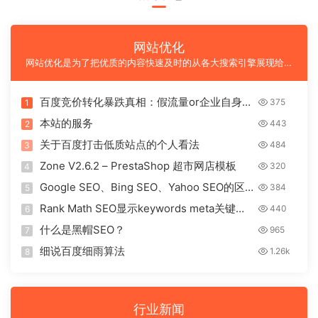
网站优化
网站优化是为了把优质的内容快速及时的从各大搜索引擎展现给大
家，网站seo优化技术也是是一门更新速度极快，成本划算的推广
技术。
百度竞价转化暴跌真相：假流量or企业自身缺
375
1
陷？深度拆解6大病灶
本站的服务
443
2
关于百度打击低质站点的个人看法
484
3
Zone V2.6.2 – PrestaShop 超市网店模板
320
4
Google SEO、Bing SEO、Yahoo SEO的区
384
5
别在哪里？
Rank Math SEO显示keywords meta关键词
440
6
字段信息的方法
什么是黑帽SEO？
965
7
细说百度细雨算法
1.26k
8
行业新闻