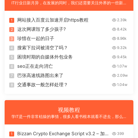
IT行业日新月异，在发展的同时，我们还需要关注外界的一些新鲜
事物，注意是IT行业的最新动态以及新的技术等等
网站接入百度云加速开启https教程
2.39k
1
这次网课毁了多少孩子?
8.42k
2
珍惜在一起的日子
8.96k
3
搜索下拉词被清空了吗？
9.32k
4
困境时期的自媒体外包业务
9.45k
5
seo正在走向消亡
1.07w
6
巴张高速线路图出来了
2.09w
7
交通事故一般怎样处理？
1.04w
8
视频教程
学IT是一件非常枯燥的事情，很多人看书根本就看不进去，那么本
站尝试搜寻一些高质量有趣的课程供大家学习参考。
Bizzan Crypto Exchange Script v3.2 – 加密
399
1