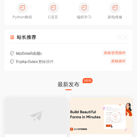
Python教程
C语言
编程学习
家电维修
站长推荐
表格管理插件
同步更新
Modown主题
wpDataTables
表格插件
最新版
Erphpdown支付插件
Posts Table Pro
NEW
最新发布