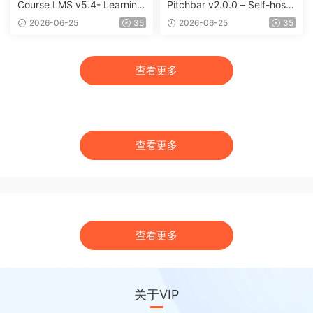
Course LMS v5.4- Learning
Pitchbar v2.0.0 – Self-hoste
Management System
d SaaS Sales AI Widget for
2026-06-25
35
2026-06-25
35
Any Website
查看更多
查看更多
查看更多
关于VIP