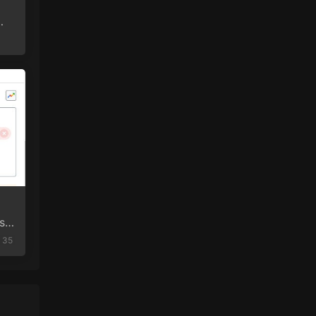
看
s
35