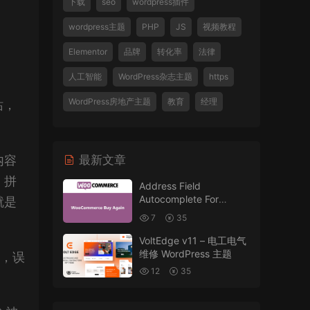
下载
seo
wordpress插件
wordpress主题
PHP
JS
视频教程
Elementor
品牌
转化率
法律
人工智能
WordPress杂志主题
https
WordPress房地产主题
教育
经理
站，
内容
最新文章
，拼
Address Field
Autocomplete For
就是
WooCommerce v1.3.2
7
35
VoltEdge v11 – 电工电气
维修 WordPress 主题
答，误
12
35