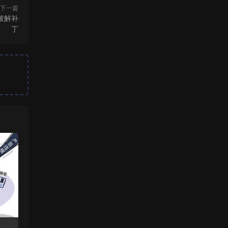
下一篇
汉化破解补
丁