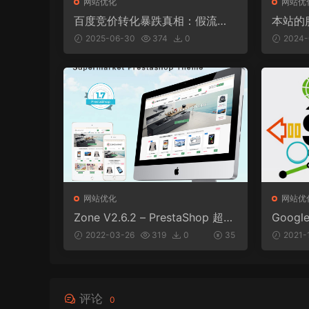
网站优化
网站优
百度竞价转化暴跌真相：假流量o
本站的
r企业自身缺陷？深度拆解6大病
2025-06-30
374
0
2024-
灶
网站优化
网站优
Zone V2.6.2 – PrestaShop 超市
Googl
网店模板
o SE
2022-03-26
319
0
35
2021-
评论
0