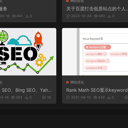
化
网站优化
服务
关于百度打击低质站点的个人
法
05-16
441
0
2023-10-24
483
0
化
网站优化
e SEO、Bing SEO、Yaho
Rank Math SEO显示keyword
O的区别在哪里？
meta关键词字段信息的方法
10-16
383
0
35
2021-08-10
439
0