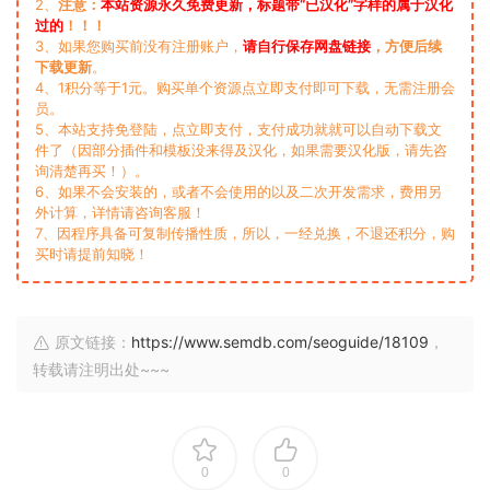
2、
注意：
本站资源永久免费更新，标题带“已汉化”字样的属于汉化
过的
！！！
3、如果您购买前没有注册账户，
请自行保存网盘链接
，方便后续
下载更新
。
4、1积分等于1元。购买单个资源点立即支付即可下载，无需注册会
员。
5、本站支持免登陆，点立即支付，支付成功就就可以自动下载文
件了（因部分插件和模板没来得及汉化，如果需要汉化版，请先咨
询清楚再买！）。
6、如果不会安装的，或者不会使用的以及二次开发需求，费用另
外计算，详情请咨询客服！
7、因程序具备可复制传播性质，所以，一经兑换，不退还积分，购
买时请提前知晓！
原文链接：
https://www.semdb.com/seoguide/18109
，
转载请注明出处~~~
0
0