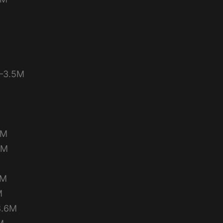
3.5M
4M
2M
2M
M
.6M