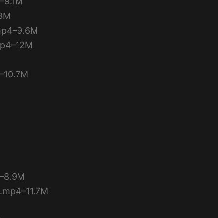
9.1M
3M
4–9.6M
4–12M
10.7M
8.9M
p4–11.7M