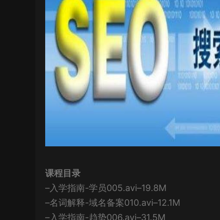
课程目录
–入学指南-学员005.avi–19.8M
–名词解释-域名备案010.avi–12.1M
–入学指南-趋势006.avi–31.5M