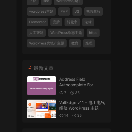
下载
seo
wordpress插件
wordpress主题
PHP
JS
视频教程
Elementor
品牌
转化率
法律
人工智能
WordPress杂志主题
https
WordPress房地产主题
教育
经理
最新文章
Address Field
Autocomplete For
WooCommerce v1.3.2
7
35
VoltEdge v11 – 电工电气
维修 WordPress 主题
14
35