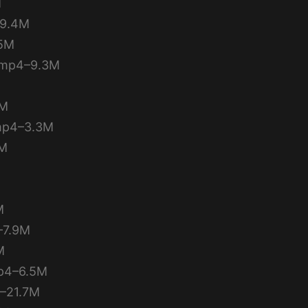
M
9.4M
5M
p4–9.3M
M
4–3.3M
M
M
7.9M
M
–6.5M
21.7M