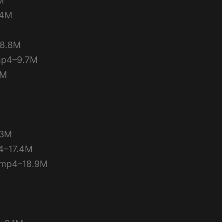
M
4M
8.8M
4–9.7M
6M
3M
–17.4M
4–18.9M