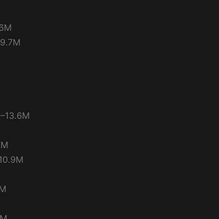
6M
9.7M
13.6M
4M
0.9M
M
2M