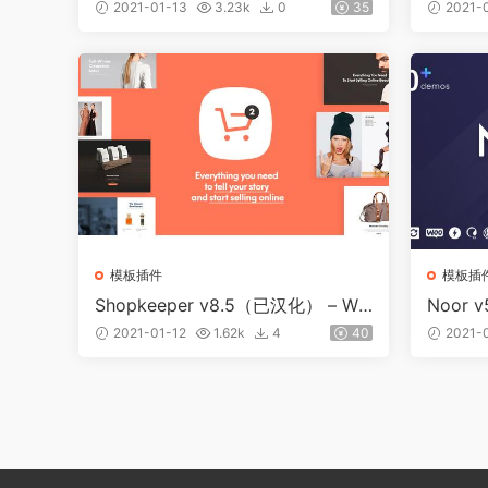
s化妆品商城主题
2021-01-13
3.23k
0
35
2021-
模板插件
模板插
Shopkeeper v8.5（已汉化） – Wo
Noor 
oCommerce的电子商务主题
能Word
2021-01-12
1.62k
4
40
2021-