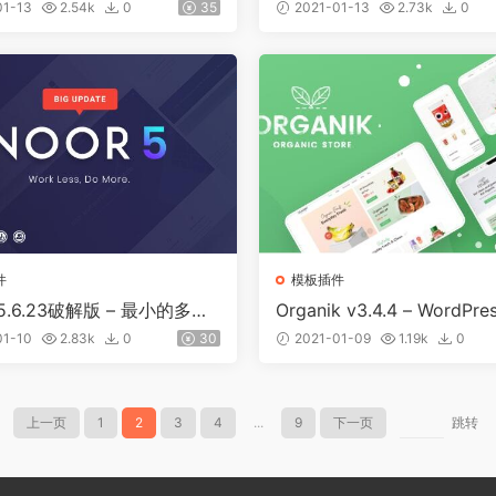
影主题
01-13
2.54k
0
35
2021-01-13
2.73k
0
件
模板插件
v5.6.23破解版 – 最小的多功
Organik v3.4.4 – WordPr
Press主题
食品商店主题
01-10
2.83k
0
30
2021-01-09
1.19k
0
上一页
1
2
3
4
...
9
下一页
跳转