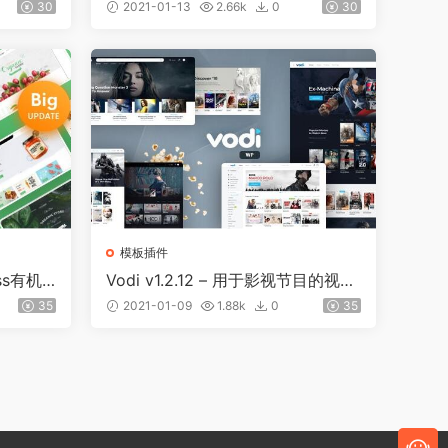
题
30
2021-01-13
2.66k
0
30
模板插件
ess有机
Vodi v1.2.12 – 用于影视节目的视频
WordPress主题
35
2021-01-09
1.88k
0
35