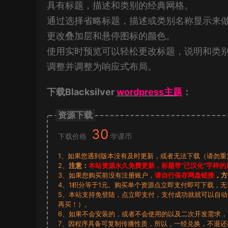
具有标题，描述和类别的经典网格。
通过选择省略标题，描述或类别名称显示来
更改叠加层和悬停图标的颜色。
使用实时预览可以轻松更改标题，说明和类
调整并调整为响应式布局。
下载Blacksilver
wordpress主题
：
资源下载
30
下载价格
学课币
1、如果您遇到版本没有及时更新，或者无法下载（请勿重复支付
2、
注意：
本站资源永久免费更新，标题带“已汉化”字样的
3、如果您购买前没有注册账户，
请自行保存网盘链接
，方
4、1积分等于1元。购买单个资源点立即支付即可下载，
5、本站支持免登陆，点立即支付，支付成功就就可以自
再买！）。
6、如果不会安装的，或者不会使用的以及二次开发需求
7、因程序具备可复制传播性质，所以，一经兑换，不退还