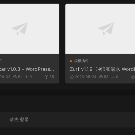
件
模板插件
kar v1.0.3 – WordPress &
Zurf v1.1.9- 冲浪和潜水 Word
S 主题
ess主题
06-03
51
0
35
2026-05-24
53
0
请先
登录