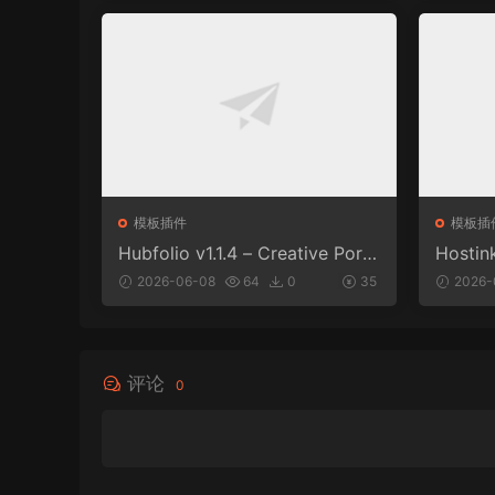
模板插件
模板插
Hubfolio v1.1.4 – Creative Portf
Hostin
olio & Digital Agency WordPre
WHMC
2026-06-08
64
0
35
2026-
ss Elementor Theme
评论
0