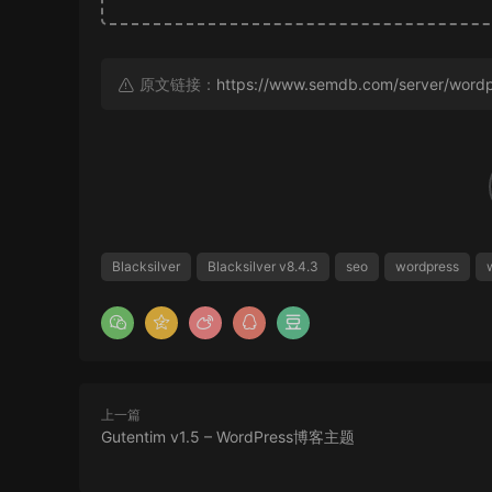
原文链接：
https://www.semdb.com/server/word
Blacksilver
Blacksilver v8.4.3
seo
wordpress
上一篇
Gutentim v1.5 – WordPress博客主题