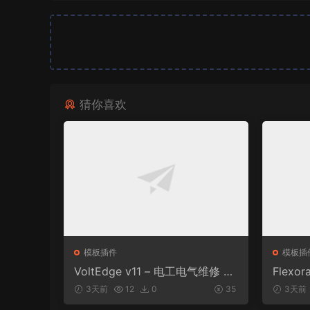
猜你喜欢
模板插件
模板插
VoltEdge v11 – 电工电气维修 W
Flexor
ordPress 主题
e and 
3天前
12
0
35
3天前
dPress