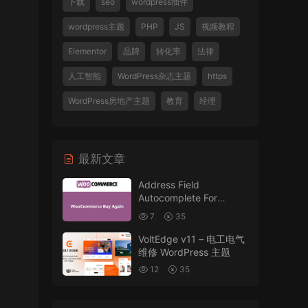
下载
seo
wordpress插件
wordpress主题
PHP
JS
视频教程
Elementor
品牌
转化率
法律
人工智能
WordPress杂志主题
https
WordPress房地产主题
教育
经理
最新文章
Address Field
Autocomplete For
WooCommerce v1.3.2
7
35
VoltEdge v11 – 电工电气
维修 WordPress 主题
12
35