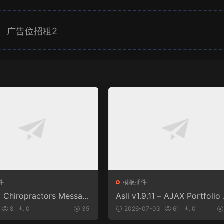
广告位招租2
件
模板插件
a Chiropractors Messag
Asli v1.9.11 – AJAX Portfolio 
Physical Therapists Wor
ementor WordPress Theme
8
0
35
2026-07-03
61
0
 Theme v10