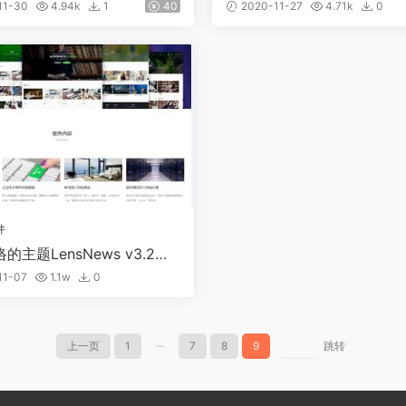
板）
板主题
11-30
4.94k
1
40
2020-11-27
4.71k
0
件
的主题LensNews v3.2去
下载
11-07
1.1w
0
上一页
1
···
7
8
9
跳转