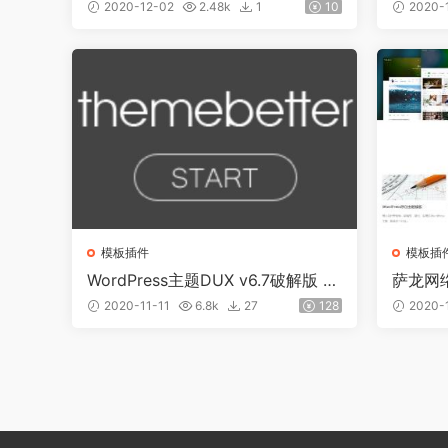
下载
网站模
2020-12-02
2.48k
1
10
2020-
模板插件
模板插
WordPress主题DUX v6.7破解版 已
萨龙网络
更新到7.2
限制版
2020-11-11
6.8k
27
128
2020-