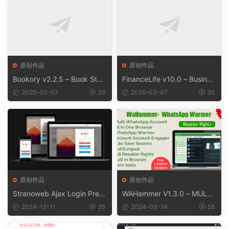
原创作品
原创作品
Bookory v2.2.5 – Book Stor
FinanceLife v10.0 – Busines
e WooCommerce Theme
s WordPress Theme
2025-03-07
35
2025-03-07
35
原创作品
原创作品
Stranoweb Ajax Login Premi
WAHammer V1.3.0 – MULTI
um v2.0.7
WHATSAPP ACCOUNT BRO
2024-12-11
35
2024-03-14
55
WSER + WHATSAPP WARM
ER / ACCOUNT ENGAGER