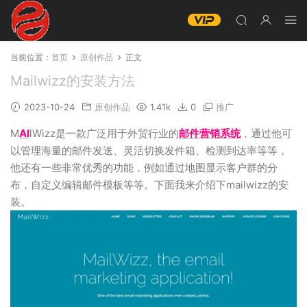
当前位置：
首页
原创作品
正文
Mailwizz的安装方法
2023-10-24
原创作品
1.41k
0
推广
M
AI
lWizz是一款广泛用于外贸行业的
邮件营销系统
，通过他可
以管理海量的邮件发送、灵活切换发件箱、检测到达率等等，
他还有一些非常优秀的功能，例如通过地图显示客户群的分
布，自定义编辑邮件模板等等。下面我来介绍下mailwizz的安
装。