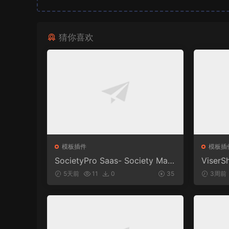
猜你喜欢
模板插件
模板插
SocietyPro Saas- Society Man
ViserSh
agement Software v1.0.73
Trading
5天前
11
0
35
3周前
m | Sh