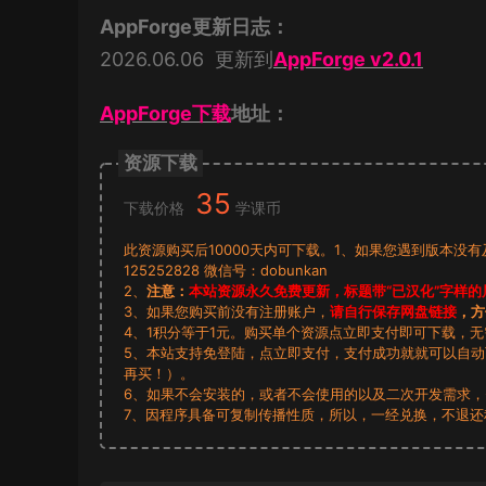
AppForge更新日志：
2026.06.06 更新到
AppForge v2.0.1
AppForge下载
地址：
资源下载
35
下载价格
学课币
此资源购买后10000天内可下载。1、如果您遇到版本没
125252828 微信号：dobunkan
2、
注意：
本站资源永久免费更新，标题带“已汉化”字样的
3、如果您购买前没有注册账户，
请自行保存网盘链接
，方
4、1积分等于1元。购买单个资源点立即支付即可下载，
5、本站支持免登陆，点立即支付，支付成功就就可以自
再买！）。
6、如果不会安装的，或者不会使用的以及二次开发需求
7、因程序具备可复制传播性质，所以，一经兑换，不退还