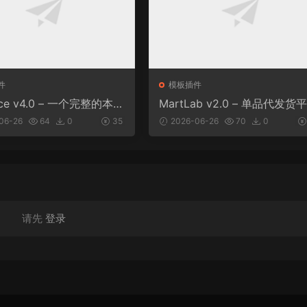
件
模板插件
lace v4.0 – 一个完整的本地
MartLab v2.0 – 单品代发货
录平台
06-26
64
0
35
2026-06-26
70
0
请先
登录