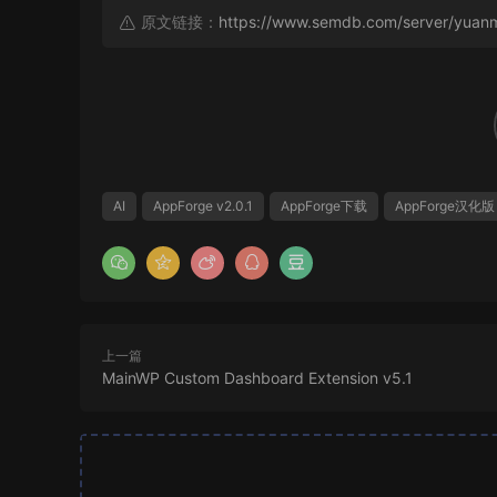
原文链接：
https://www.semdb.com/server/yua
AI
AppForge v2.0.1
AppForge下载
AppForge汉化版
上一篇
MainWP Custom Dashboard Extension v5.1