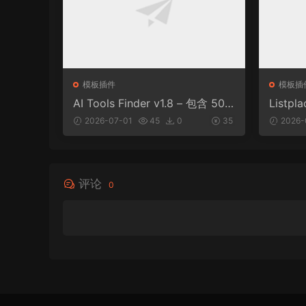
模板插件
模板插
AI Tools Finder v1.8 – 包含 500
Listp
0 多种工具、订阅、广告和联盟
商家名
2026-07-01
45
0
35
2026-
营销的自动抓取 AI 目录
评论
0