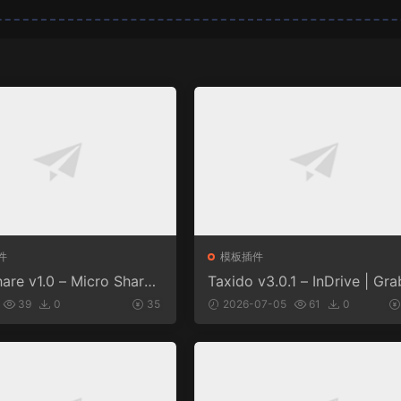
件
模板插件
are v1.0 – Micro Share
Taxido v3.0.1 – InDrive | Gra
 And Prediction Platfor
Uber Clone | Taxi Booking w
39
0
35
2026-07-05
61
0
are Market
Cab | Rental | Bidding | Parc