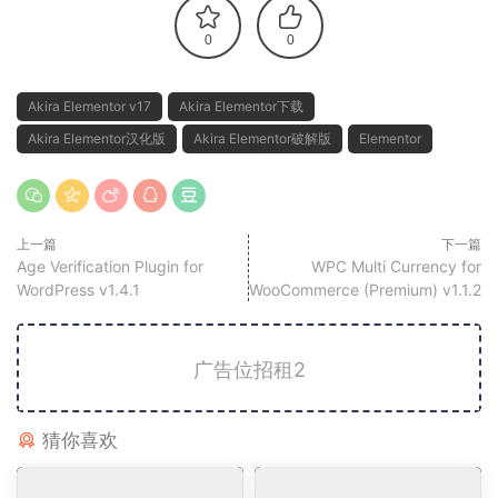
0
0
Akira Elementor v17
Akira Elementor下载
Akira Elementor汉化版
Akira Elementor破解版
Elementor
上一篇
下一篇
Age Verification Plugin for
WPC Multi Currency for
WordPress v1.4.1
WooCommerce (Premium) v1.1.2
广告位招租2
猜你喜欢