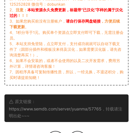
125252828 微信号：dobunkan
2、
注意：
本站资源永久免费更新，标题带“已汉化”字样的属于汉化
过的
！！！
3、如果您购买前没有注册账户，
请自行保存网盘链接
，方便后续
下载更新
。
4、1积分等于1元。购买单个资源点立即支付即可下载，无需注册会
员。
5、本站支持免登陆，点立即支付，支付成功就就可以自动下载文
件了（因部分插件和模板没来得及汉化，如果需要汉化版，请先咨
询清楚再买！）。
6、如果不会安装的，或者不会使用的以及二次开发需求，费用另
外计算，详情请咨询客服！
7、因程序具备可复制传播性质，所以，一经兑换，不退还积分，购
买时请提前知晓！
原文链接：
https://www.semdb.com/server/yuanma/57765
，转载请注
明出处~~~