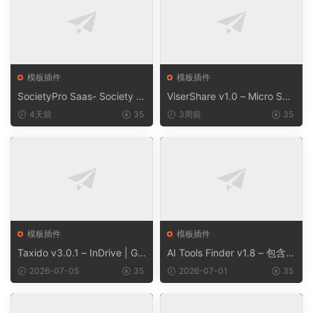
模板插件
模板插件
SocietyPro Saas- Society M
ViserShare v1.0 – Micro Sha
anagement Software v1.0.7
re Trading And Prediction Pl
4天前
35
3周前
35
3
atform | Share Market
模板插件
模板插件
Taxido v3.0.1 – InDrive | Gr
AI Tools Finder v1.8 – 包含 5
ab | Uber Clone | Taxi Booki
000 多种工具、订阅、广告
2026-07-05
35
2026-07-01
35
ng with Cab | Rental | Biddi
和联盟营销的自动抓取 AI 目
ng | Parcel
录