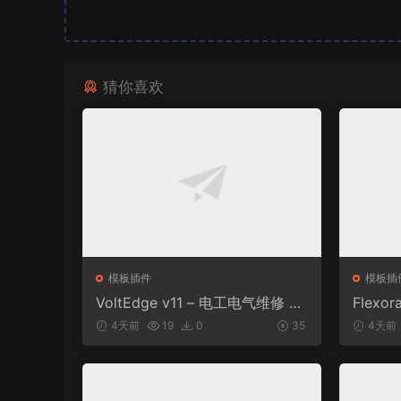
猜你喜欢
模板插件
模板插
VoltEdge v11 – 电工电气维修 W
Flexor
ordPress 主题
e and 
4天前
19
0
35
4天前
dPress