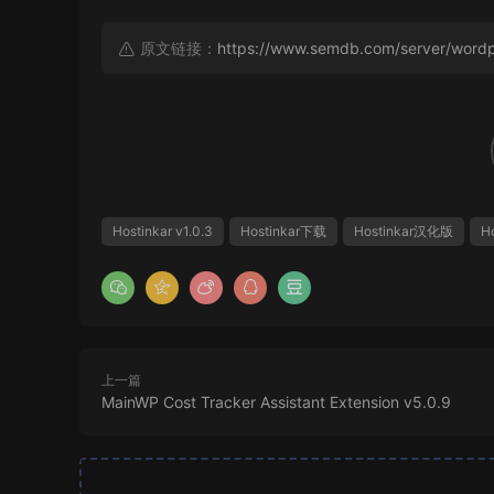
原文链接：
https://www.semdb.com/server/wor
Hostinkar v1.0.3
Hostinkar下载
Hostinkar汉化版
H
上一篇
MainWP Cost Tracker Assistant Extension v5.0.9