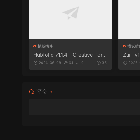
模板插件
模板插
Hubfolio v1.1.4 – Creative Portf
Zurf 
olio & Digital Agency WordPre
ess主
2026-06-08
64
0
35
2026-
ss Elementor Theme
评论
0