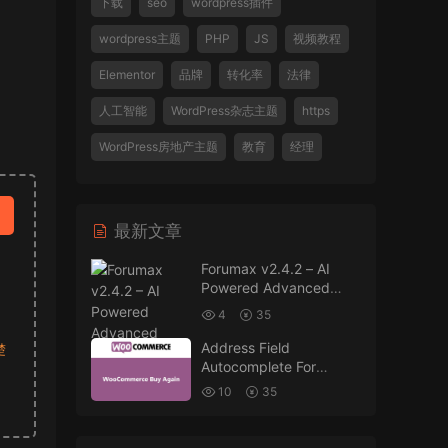
下载
seo
wordpress插件
wordpress主题
PHP
JS
视频教程
Elementor
品牌
转化率
法律
人工智能
WordPress杂志主题
https
WordPress房地产主题
教育
经理
最新文章
Forumax v2.4.2 – AI
Powered Advanced
Community Forum
4
35
Plugin
Address Field
楚
Autocomplete For
WooCommerce v1.3.2
10
35