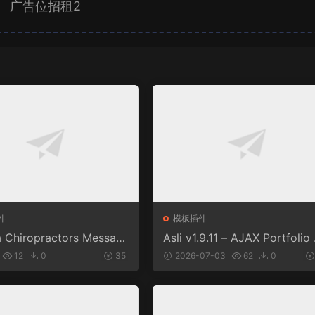
广告位招租2
件
模板插件
a Chiropractors Messag
Asli v1.9.11 – AJAX Portfolio 
Physical Therapists Wor
ementor WordPress Theme
12
0
35
2026-07-03
62
0
 Theme v10