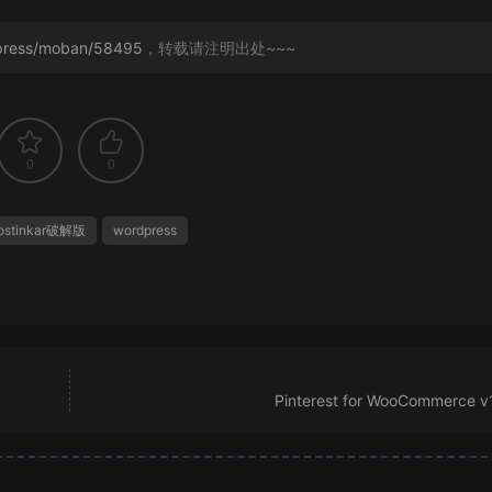
dpress/moban/58495
，转载请注明出处~~~
0
0
ostinkar破解版
wordpress
Pinterest for WooCommerce v