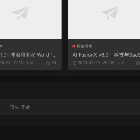
件
模板插件
v1.1.9- 冲浪和潜水 WordPr
AI FusionX v6.0 – 科技与Sa
题
理机构主题
05-24
53
0
35
2026-05-20
136
0
请先
登录