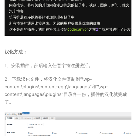
内容模块。将相关的其他内容添加到您的帖子中。视频，图像，新闻，推文
汽车博客
填写扩展程序以将要约添加到现有帖子中
所有模块的通用比较列表。为您的用户提供最优惠的价格
这不是新的插件，我们在将其上传到
Codecanyon
之前
2
年就对其进行了开发
汉化方法：
1、安装插件，然后输入任意字符注册激活。
2、下载汉化文件，将汉化文件复制到“\wp-
content\plugins\content-egg\languages”和“\wp-
content\languages\plugins”目录各一份，插件的汉化就完成
了。