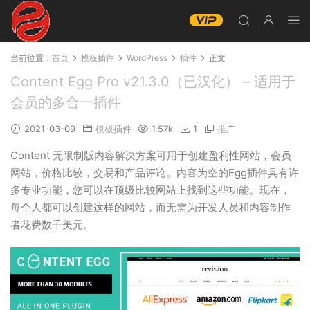
当前位置：
首页
模板插件
WordPress
插件
正文
Content Egg Pro v21.3.0（已汉化） – 适用于
会员的多合一插件
2021-03-09
模板插件
1.57k
1
推广
Content 无限制版内容解决方案可用于创建盈利性网站，会员
网站，价格比较，交易和产品评论。内容为空的Egg插件具有许
多专业功能，您可以在顶级比较网站上找到这些功能。现在，
每个人都可以创建这样的网站，而无需为开发人员和内容制作
者花费数千美元。