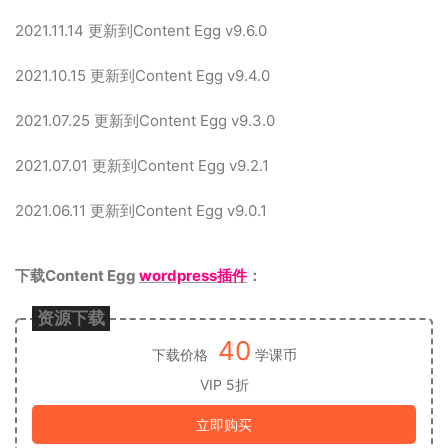
2021.11.14 更新到Content Egg v9.6.0
2021.10.15 更新到Content Egg v9.4.0
2021.07.25 更新到Content Egg v9.3.0
2021.07.01 更新到Content Egg v9.2.1
2021.06.11 更新到Content Egg v9.0.1
下载Content Egg
wordpress插件
：
资源下载
40
下载价格
学课币
VIP 5折
立即购买