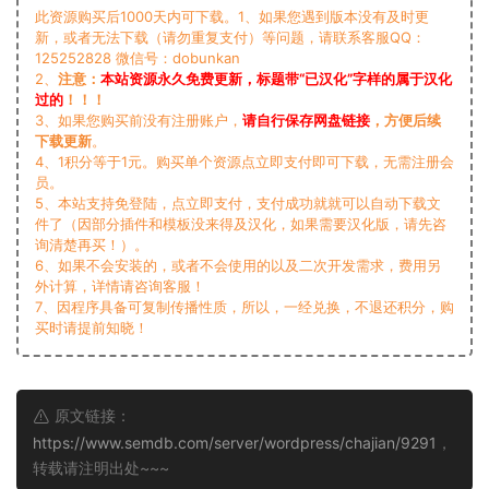
此资源购买后1000天内可下载。1、如果您遇到版本没有及时更
新，或者无法下载（请勿重复支付）等问题，请联系客服QQ：
125252828 微信号：dobunkan
2、
注意：
本站资源永久免费更新，标题带“已汉化”字样的属于汉化
过的
！！！
3、如果您购买前没有注册账户，
请自行保存网盘链接
，方便后续
下载更新
。
4、1积分等于1元。购买单个资源点立即支付即可下载，无需注册会
员。
5、本站支持免登陆，点立即支付，支付成功就就可以自动下载文
件了（因部分插件和模板没来得及汉化，如果需要汉化版，请先咨
询清楚再买！）。
6、如果不会安装的，或者不会使用的以及二次开发需求，费用另
外计算，详情请咨询客服！
7、因程序具备可复制传播性质，所以，一经兑换，不退还积分，购
买时请提前知晓！
原文链接：
https://www.semdb.com/server/wordpress/chajian/9291
，
转载请注明出处~~~