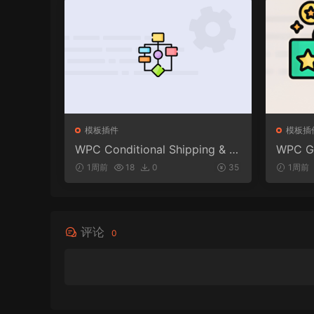
模板插件
模板插
WPC Conditional Shipping & P
WPC Gi
ayments (Premium) v1.0.2
merce 
1周前
18
0
35
1周前
评论
0