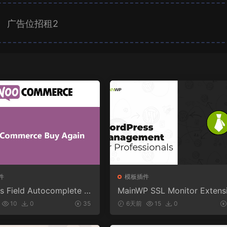
广告位招租2
件
模板插件
s Field Autocomplete F
MainWP SSL Monitor Extens
Commerce v1.3.2
n v5.2
10
0
35
6天前
15
0