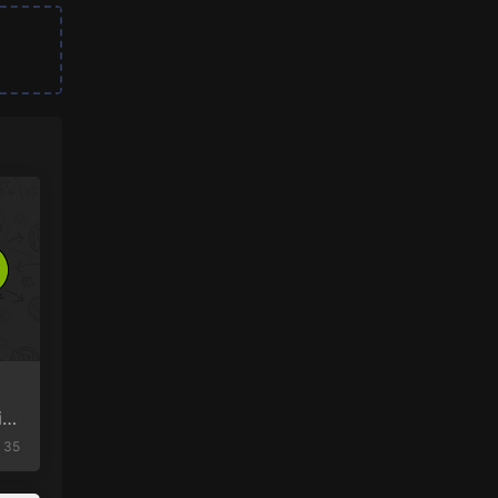
io
35