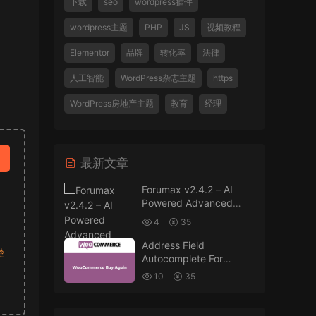
下载
seo
wordpress插件
wordpress主题
PHP
JS
视频教程
Elementor
品牌
转化率
法律
人工智能
WordPress杂志主题
https
WordPress房地产主题
教育
经理
最新文章
Forumax v2.4.2 – AI
Powered Advanced
Community Forum
4
35
Plugin
Address Field
楚
Autocomplete For
WooCommerce v1.3.2
10
35