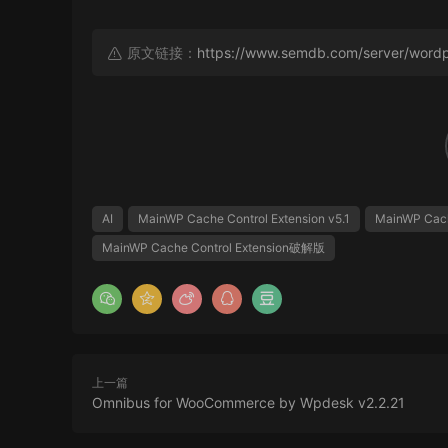
原文链接：
https://www.semdb.com/server/wordp
AI
MainWP Cache Control Extension v5.1
MainWP Cach
MainWP Cache Control Extension破解版
上一篇
Omnibus for WooCommerce by Wpdesk v2.2.21