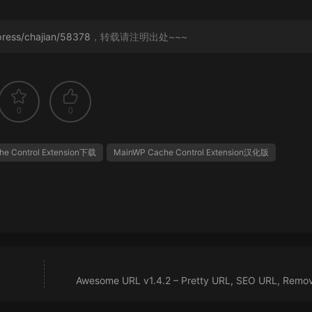
ress/chajian/58378
，转载请注明出处~~~
0
0
e Control Extension下载
MainWP Cache Control Extension汉化版
Awesome URL v1.4.2 – Pretty URL, SEO URL, Remov