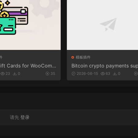
件
模板插件
ft Cards for WooCom
Bitcoin crypto payments su
(Premium) v1.0.2
ort for CryptoPay v1.4.3
23
0
35
2026-06-15
63
0
请先
登录