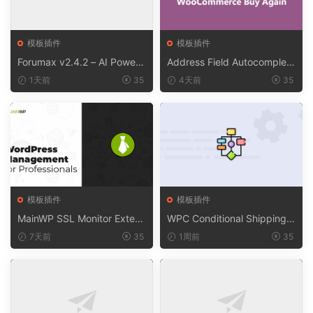
模板插件
模板插件
Forumax v2.4.2 – AI Powere
Address Field Autocomplete
d Advanced Community For
For WooCommerce v1.3.2
1天前
35
4天前
35
um Plugin
模板插件
模板插件
MainWP SSL Monitor Extens
WPC Conditional Shipping &
ion v5.2
Payments (Premium) v1.0.2
7天前
35
1周前
35