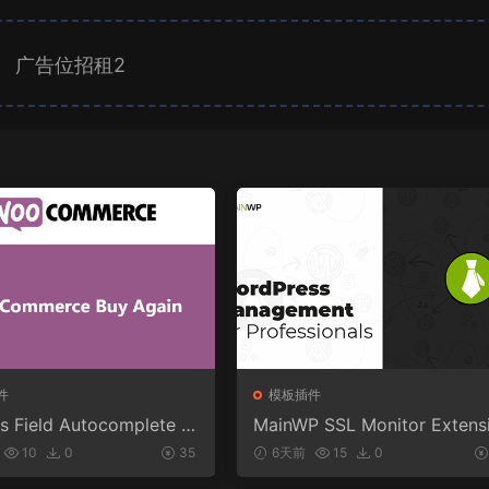
广告位招租2
件
模板插件
s Field Autocomplete F
MainWP SSL Monitor Extens
Commerce v1.3.2
n v5.2
10
0
35
6天前
15
0