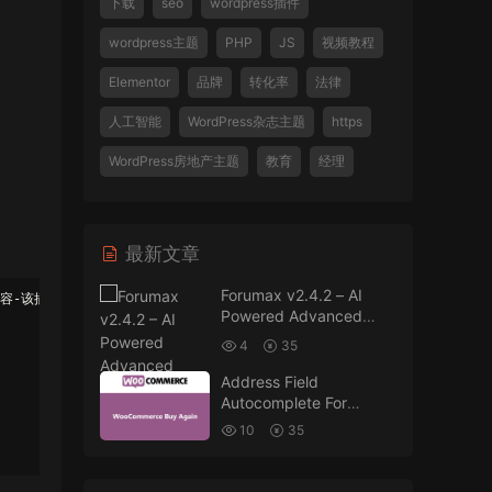
下载
seo
wordpress插件
wordpress主题
PHP
JS
视频教程
Elementor
品牌
转化率
法律
人工智能
WordPress杂志主题
https
WordPress房地产主题
教育
经理
最新文章
Forumax v2.4.2 – AI
容-该插件适合您
Powered Advanced
Community Forum
4
35
Plugin
Address Field
Autocomplete For
WooCommerce v1.3.2
10
35