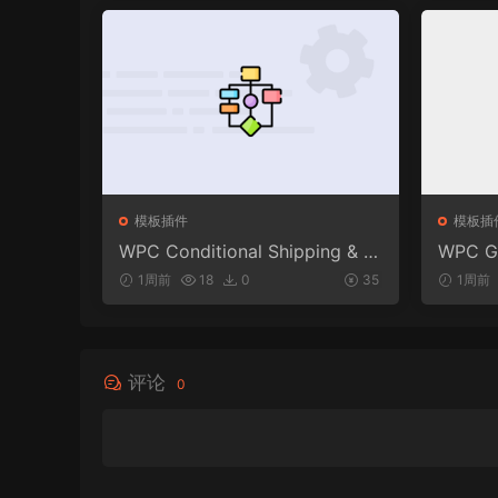
模板插件
模板插
WPC Conditional Shipping & P
WPC Gi
ayments (Premium) v1.0.2
merce 
1周前
18
0
35
1周前
评论
0