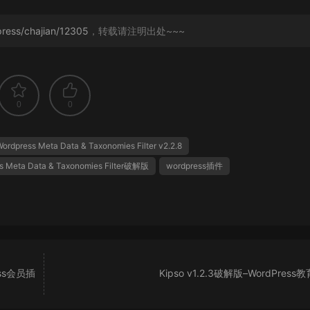
ress/chajian/12305
，转载请注明出处~~~
0
0
ordpress Meta Data & Taxonomies Filter v2.2.8
s Meta Data & Taxonomies Filter破解版
wordpress插件
ress会员插
Kipso v1.2.3破解版–WordPres