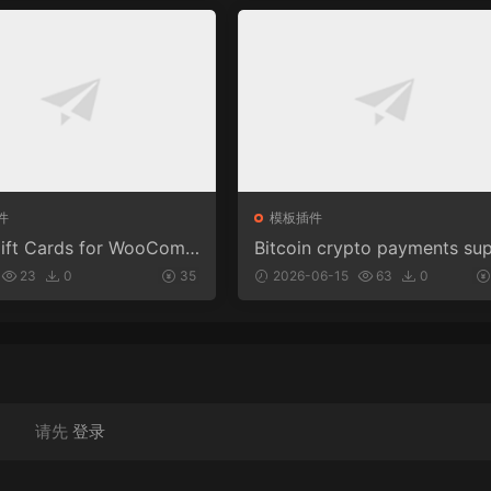
件
模板插件
ft Cards for WooCom
Bitcoin crypto payments su
(Premium) v1.0.2
ort for CryptoPay v1.4.3
23
0
35
2026-06-15
63
0
请先
登录