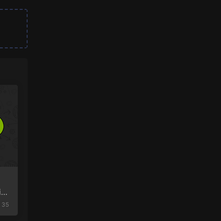
io
35